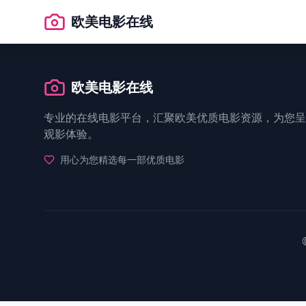
欧美电影在线
欧美电影在线
专业的在线电影平台，汇聚欧美优质电影资源，为您呈
观影体验。
用心为您精选每一部优质电影