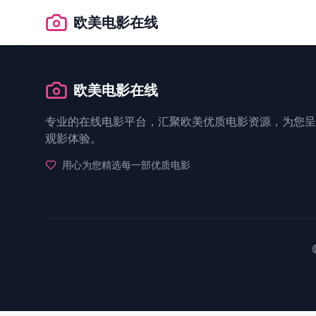
欧美电影在线
欧美电影在线
专业的在线电影平台，汇聚欧美优质电影资源，为您呈
观影体验。
用心为您精选每一部优质电影